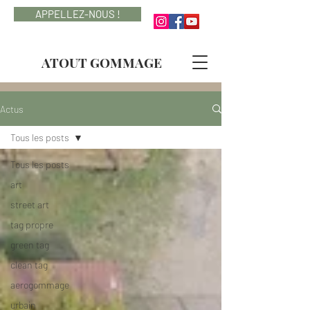
APPELLEZ-NOUS !
ATOUT GOMMAGE
Actus
Tous les posts
Tous les posts
art
street art
tag propre
green tag
clean tag
aerogommage
urbain