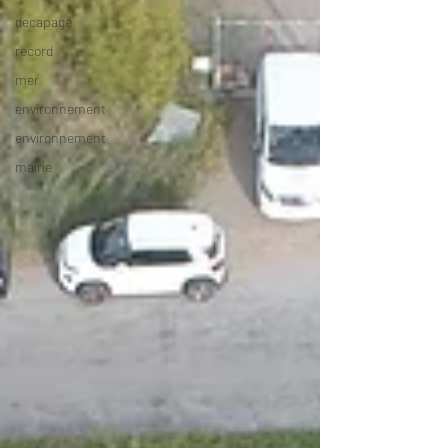
decapage
record
mer
environnement
environnement
mairie