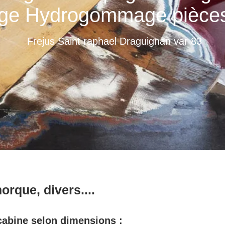
e Hydrogommage pièces
Frejus Saint raphael Draguignan var 83
rque, divers....
 cabine selon dimensions :