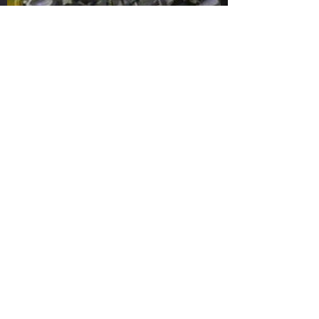
Pour plus de
renseignements
nous
contacter
Travaux sur devis !
Dégraissage moteur par
bicarbonate et coquille de noix
Dégraissage des pièces carters
ou autres supports.
Moteurs de moto, auto, camion,
tracteur...
© 2023 ATOUT GOMMAGE.
Produit avec
Wix.com et