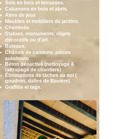
Sols en bois et terrasses.
Cabanons en bois et abris.
Aires de jeux
Meubles et mobiliers de jardins.
Cheminée.
Statues, monuments, objets
décoratifs ou d'art.
Bateaux.
Châssis de camions, pièces
auto/moto
Béton désactivé (nettoyage &
rattrapage de chantiers)
Éliminations de tâches au sol (
goudron, dalles de Bavière).
Graffitis et tags.