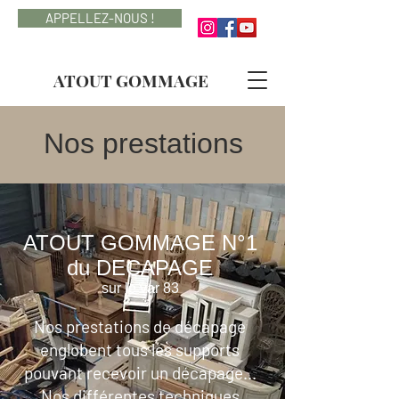
APPELLEZ-NOUS !
ATOUT GOMMAGE
Nos prestations
ATOUT GOMMAGE N°1
du DECAPAGE
sur le var 83
Nos prestations de décapage
englobent tous les supports
pouvant recevoir un décapage...
Nos différentes techniques