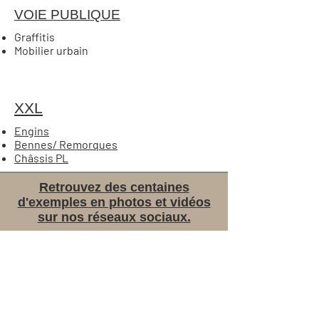
VOIE PUBLIQUE
Graffitis
Mobilier urbain
XXL
Engins
Bennes/ Remorques
Châssis PL
Retrouvez des centaines
d'exemples en photos et vidéos
sur nos réseaux sociaux.
Ce que disent nos clients