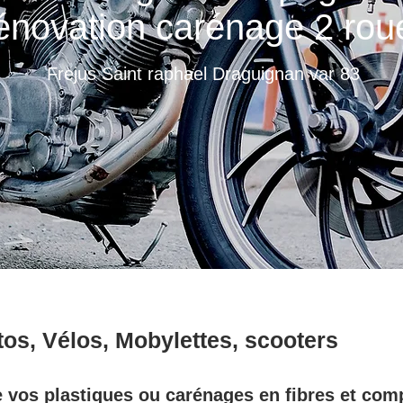
novation carénage 2 ro
Frejus Saint raphael Draguignan var 83
tos, Vélos,
Mobylettes
, scooters
e vos plastiques ou carénages en fibres et com