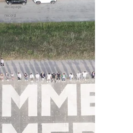
decapage
record
mer
environnement
environnement
mairie