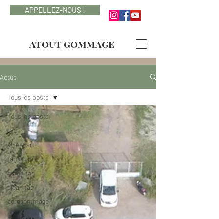
APPELLEZ-NOUS !
ATOUT GOMMAGE
Actus
Tous les posts
Tous les posts
art
street art
tag propre
green tag
clean tag
aerogommage
urbain